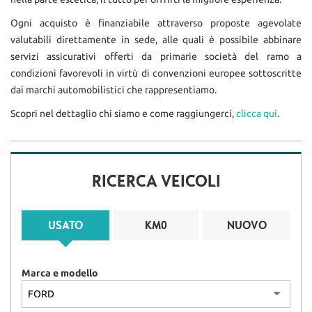
VEICOLI COMMERCIALI E
tracciamento
AUTOCARRI N1
che
Ogni acquisto è finanziabile attraverso proposte agevolate
adottiamo
valutabili direttamente in sede, alle quali è possibile abbinare
FINANZIAMENTI
per
servizi assicurativi offerti da primarie società del ramo a
offrire
condizioni favorevoli in virtù di convenzioni europee sottoscritte
le
CITROËN
funzionalità
dai marchi automobilistici che rappresentiamo.
e
Scopri nel dettaglio chi siamo e come raggiungerci,
clicca qui
.
svolgere
SUZUKI
le
attività
di
GAMMA SUZUKI
seguito
RICERCA VEICOLI
descritte.
SWIFT
Per
ottenere
VITARA
USATO
KM0
NUOVO
maggiori
informazioni
S-CROSS
sull'utilità
e
Marca e modello
sul
NOLEGGIO
funzionamento
di