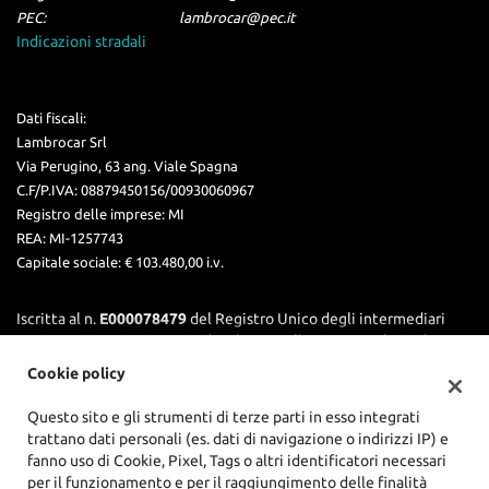
PEC:
lambrocar@pec.it
Indicazioni stradali
Dati fiscali:
Lambrocar Srl
Via Perugino, 63 ang. Viale Spagna
C.F/P.IVA:
08879450156/00930060967
Registro delle imprese:
MI
REA:
MI-1257743
Capitale sociale: €
103.480,00 i.v.
Iscritta al n.
E000078479
del Registro Unico degli intermediari
Assicurativi e Riassicurativi (RUI) presso l’Istituto per la vigilanza
sulle assicurazioni (IVASS) Soggetta alla vigilanza dell'IVASS
Cookie policy
È possibile presentare reclami scrivendo a
amministrazione@lambrocar.it.
Questo sito e gli strumenti di terze parti in esso integrati
Nel sito internet
IVASS
è possibile consultare gli estremi
trattano dati personali (es. dati di navigazione o indirizzi IP) e
dell'iscrizione al RUI.
fanno uso di Cookie, Pixel, Tags o altri identificatori necessari
per il funzionamento e per il raggiungimento delle finalità