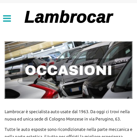
USATO, KM ZERO,
Le
AZIENDALI
tue
preferenze
di
DISPONIBILITÀ COMPLETA
consenso
PROMOZIONI AUTO NUOVE
Il
seguente
OFFERTE KM ZERO
pannello
ti
SELEZIONE PER
consente
NEOPATENTATI
di
esprimere
AUTO USATE CON CAMBIO
le
AUTOMATICO
tue
preferenze
di
OPEL
Lambrocar è specialista auto usate dal 1963. Da oggi ci trovi nella
consenso
nuova ed unica sede di Cologno Monzese in via Perugino, 63.
alle
MODELLI E PROMOZIONI
tecnologie
Tutte le auto esposte sono ricondizionate nella parte meccanica e
di
nella parte estetica, il tutto per offrirti la migliore esperienza.