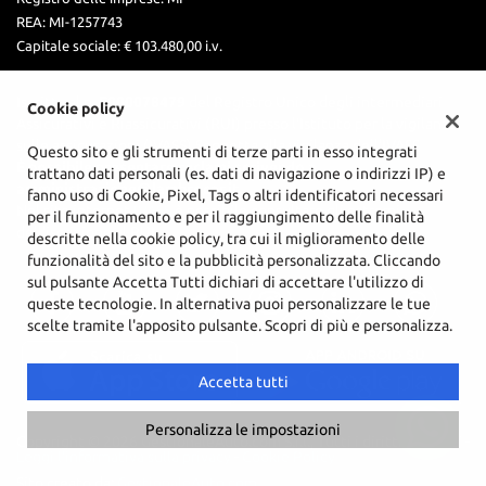
REA:
MI-1257743
Capitale sociale: €
103.480,00 i.v.
Iscritta al n.
E000078479
del Registro Unico degli intermediari
Cookie policy
Assicurativi e Riassicurativi (RUI) presso l’Istituto per la vigilanza
sulle assicurazioni (IVASS) Soggetta alla vigilanza dell'IVASS
Questo sito e gli strumenti di terze parti in esso integrati
È possibile presentare reclami scrivendo a
trattano dati personali (es. dati di navigazione o indirizzi IP) e
amministrazione@lambrocar.it.
fanno uso di Cookie, Pixel, Tags o altri identificatori necessari
Nel sito internet
IVASS
è possibile consultare gli estremi
per il funzionamento e per il raggiungimento delle finalità
dell'iscrizione al RUI.
descritte nella cookie policy, tra cui il miglioramento delle
funzionalità del sito e la pubblicità personalizzata. Cliccando
sul pulsante Accetta Tutti dichiari di accettare l'utilizzo di
queste tecnologie. In alternativa puoi personalizzare le tue
scelte tramite l'apposito pulsante. Scopri di più e personalizza.
Accetta tutti
Personalizza le impostazioni
Copyright © 2026 GestionaleAuto.com S.r.l., Tutti i diritti riservati -
Leggi l'informativa sulla privacy
-
Cookie Policy
Sito creato da:
GestionaleAuto.com