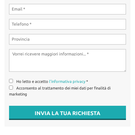
tta
OFFERTE SUZUKI
ti
USATO / KM0 /
AZIENDALI
mpre
Cookie necessari
litato
OFFICINA
Cookie delle preferenze
Cookie per il miglioramento dell'esperienza utente
CONTATTI
Cookie analitici
Ho letto e accetto
l'informativa privacy
*
Cookie di marketing
Acconsento al trattamento dei miei dati per finalità di
marketing
Leggi
INVIA LA TUA RICHIESTA
la
cookie
policy