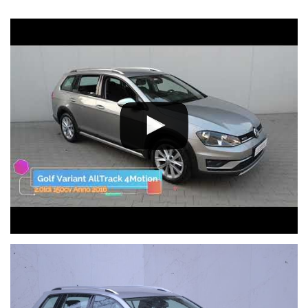
WhatsApp (anche in videochiamata) o via e-mail, oppure vieni a
trovarci nei nostri orari di apertura. Risponderemo ad ognuna delle
tue domande.
Contattaci al n. telefonico 0227304318 oppure inviaci un
messaggio per fissare un appuntamento in sede: siamo aperti dal
Lunedì al Venerdì dalle 9 alle 12:30 e dalle 14 alle 19; il sabato
dalle 9 alle 12:30 e dalle 15 alle 19.
Lambrocar, dal 1963 a Cologno Monzese. Ti aspettiamo nel nostro
showroom di via Perugino 63 (a poca distanza della Tangenziale
Est di Milano, uscita Cologno M. Ovest). A disposizione della
Clientela anche l'officina ufficiale Opel e Multimarca ed il
Magazzino Ricambi.
La presente inserzione non ha vincolo contrattuale: i nostri
consulenti sono a disposizione per verificare il reale
equipaggiamento del veicolo.
Scarica la nostra
APP
su APP STORE o GOOGLE PLAY