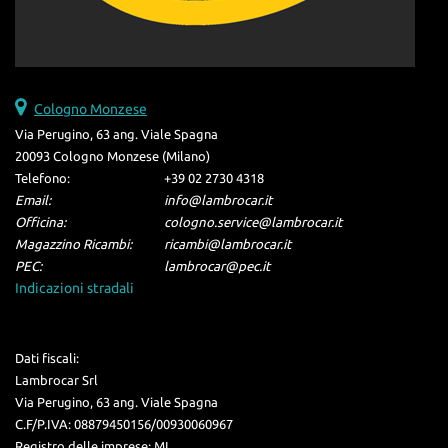
Cologno Monzese
Via Perugino, 63 ang. Viale Spagna
20093 Cologno Monzese (Milano)
Telefono:
+39 02 2730 4318
Email:
info@lambrocar.it
Officina:
cologno.service@lambrocar.it
Magazzino Ricambi:
ricambi@lambrocar.it
PEC:
lambrocar@pec.it
Indicazioni stradali
Dati fiscali:
Lambrocar Srl
Via Perugino, 63 ang. Viale Spagna
C.F/P.IVA:
08879450156/00930060967
Registro delle imprese:
MI