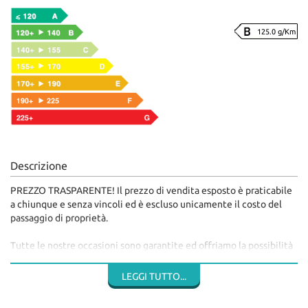
125.0 g/Km
Descrizione
PREZZO TRASPARENTE! Il prezzo di vendita esposto è praticabile
a chiunque e senza vincoli ed è escluso unicamente il costo del
passaggio di proprietà.
Tutte le nostre occasioni sono garantite ed offriamo la possibilità
di finanziare l’acquisto con proposte personalizzate, inoltre
valutiamo - salvo visione - la Vostra auto da permutare.
LEGGI TUTTO...
SIAMO A DISPOSIZIONE! Contattaci telefonicamente, via