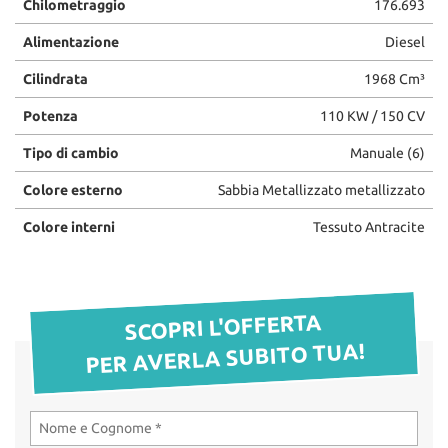
Chilometraggio
176.693
questi
OFFICINA
strumenti
Alimentazione
Diesel
di
Cilindrata
1968 Cm³
tracciamento
RICAMBI
si
Potenza
110 KW / 150 CV
rimanda
alla
CHI SIAMO
Tipo di cambio
Manuale (6)
cookie
policy.
Colore esterno
Sabbia Metallizzato metallizzato
LA VOCE DEI CLIENTI
Puoi
rivedere
Colore interni
Tessuto Antracite
e
ACQUISTIAMO LA TUA
modificare
AUTO
le
tue
SCOPRI L'OFFERTA
scelte
HOME
in
PER AVERLA SUBITO TUA!
qualsiasi
momento.
OFFERTE OPEL