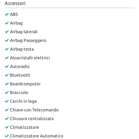
Accessori
Salva
le
ABS
impostazioni
Airbag
Airbag laterali
Airbag Passeggero
Airbag testa
Alzacristalli elettrici
Autoradio
Bluetooth
Boardcomputer
Bracciolo
Cerchi in lega
Chiave con Telecomando
Chiusura centralizzata
Climatizzatore
Climatizzatore Automatico