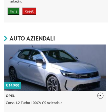
marketing
AUTO AZIENDALI
€ 14.900
€
OPEL
Corsa 1.2 Turbo 100CV GS Aziendale
V