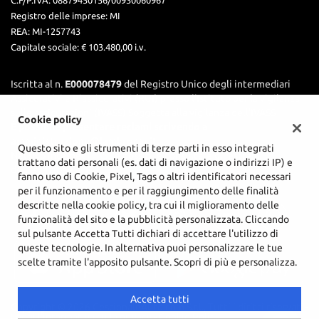
C.F/P.IVA:
08879450156/00930060967
Registro delle imprese:
MI
REA:
MI-1257743
Capitale sociale: €
103.480,00 i.v.
Iscritta al n.
E000078479
del Registro Unico degli intermediari
Assicurativi e Riassicurativi (RUI) presso l’Istituto per la vigilanza
sulle assicurazioni (IVASS) Soggetta alla vigilanza dell'IVASS
Cookie policy
È possibile presentare reclami scrivendo a
amministrazione@lambrocar.it.
Questo sito e gli strumenti di terze parti in esso integrati
Nel sito internet
IVASS
è possibile consultare gli estremi
trattano dati personali (es. dati di navigazione o indirizzi IP) e
dell'iscrizione al RUI.
fanno uso di Cookie, Pixel, Tags o altri identificatori necessari
per il funzionamento e per il raggiungimento delle finalità
descritte nella cookie policy, tra cui il miglioramento delle
funzionalità del sito e la pubblicità personalizzata. Cliccando
sul pulsante Accetta Tutti dichiari di accettare l'utilizzo di
queste tecnologie. In alternativa puoi personalizzare le tue
scelte tramite l'apposito pulsante. Scopri di più e personalizza.
Accetta tutti
Copyright © 2026 GestionaleAuto.com S.r.l., Tutti i diritti riservati -
Leggi l'informativa sulla privacy
-
Cookie Policy