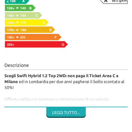
88.0 g/Km
Descrizione
Scegli Swift Hybrid 1.2 Top 2WD: non paga il Ticket Area C a
Milano
ed in Lombardia per due anni pagherai il bollo scontato al
50%!
Offerta valida con permuta o rottamazione di un veicolo
usato. IPT e spese di approntamento escluse.
LEGGI TUTTO...
Disponibilità di diverse configurazioni 2WD, 2WD con cambio
automatico e 4WD in vari colori ed in pronta consegna.
Contattaci per un preventivo personalizzato.