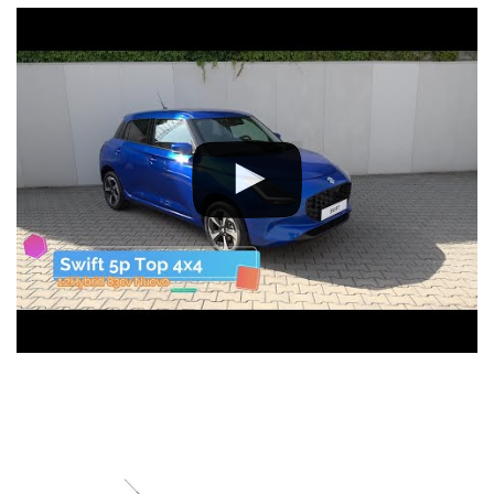
Versioni acquistabili con questa promozione:
Suzuki Swift Hybrid 1.2 Waku
Suzuki Swift Hybrid 1.2 Top
Suzuki Swift Hybrid 1.2 Top 4WD AllGrip
Suzuki Swift Hybrid 1.2 Top Automatico
Lambrocar, Opel Citroen e Suzuki è a Cologno Monzese dal 1963,
oggi in via Perugino, 63: raggiungici comodamente con la
Tangenziale Est o con la Tangenziale Nord di Milano oppure con la
Metropolitana 2 Verde: contattaci senz’impegno per una offerta
personalizzata, anche con il ritiro del tuo veicolo usato:
Telefono 0227304318;
Whatsapp: 0227304318;
E-Mail: info@lambrocar.it.
Scarica la nostra APP su APPLE STORE o GOOGLE PLAY.Ti
aspettiamo!