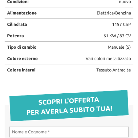
Condizioni
nuovo
questi
OFFICINA
strumenti
Alimentazione
Elettrica/Benzina
di
Cilindrata
1197 Cm³
tracciamento
RICAMBI
si
Potenza
61 KW / 83 CV
rimanda
alla
CHI SIAMO
Tipo di cambio
Manuale (5)
cookie
policy.
Colore esterno
Vari colori metallizzato
LA VOCE DEI CLIENTI
Puoi
rivedere
Colore interni
Tessuto Antracite
e
ACQUISTIAMO LA TUA
modificare
AUTO
le
tue
SCOPRI L'OFFERTA
scelte
HOME
in
PER AVERLA SUBITO TUA!
qualsiasi
momento.
OFFERTE OPEL