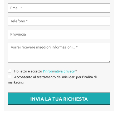
tta
OFFERTE SUZUKI
ti
USATO / KM0 /
AZIENDALI
mpre
Cookie necessari
litato
OFFICINA
Cookie delle preferenze
Cookie per il miglioramento dell'esperienza utente
CONTATTI
Cookie analitici
Ho letto e accetto
l'informativa privacy
*
Cookie di marketing
Acconsento al trattamento dei miei dati per finalità di
marketing
Leggi
INVIA LA TUA RICHIESTA
la
cookie
policy