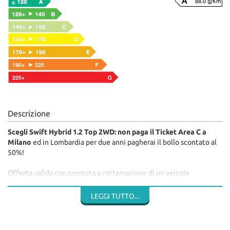
88.0 g/Km
Descrizione
Scegli Swift Hybrid 1.2 Top 2WD: non paga il Ticket Area C a
Milano
ed in Lombardia per due anni pagherai il bollo scontato al
50%!
Offerta valida con permuta o rottamazione di un veicolo
usato. IPT e spese di approntamento escluse.
LEGGI TUTTO...
Disponibilità di diverse configurazioni 2WD, 2WD con cambio
automatico e 4WD in vari colori ed in pronta consegna.
Contattaci per un preventivo personalizzato.