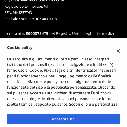
C.F/P.IVA:
08879450156/00930060967
Registro delle imprese:
MI
REA:
MI-1257743
Capitale sociale: €
103.480,00 i.v.
Iscritta al n.
E000078479
del Registro Unico degli intermediari
Assicurativi e Riassicurativi (RUI) presso l’Istituto per la vigilanza
sulle assicurazioni (IVASS) Soggetta alla vigilanza dell'IVASS
Cookie policy
È possibile presentare reclami scrivendo a
amministrazione@lambrocar.it.
Questo sito e gli strumenti di terze parti in esso integrati
Nel sito internet
IVASS
è possibile consultare gli estremi
trattano dati personali (es. dati di navigazione o indirizzi IP) e
dell'iscrizione al RUI.
fanno uso di Cookie, Pixel, Tags o altri identificatori necessari
per il funzionamento e per il raggiungimento delle finalità
descritte nella cookie policy, tra cui il miglioramento delle
funzionalità del sito e la pubblicità personalizzata. Cliccando
sul pulsante Accetta Tutti dichiari di accettare l'utilizzo di
queste tecnologie. In alternativa puoi personalizzare le tue
scelte tramite l'apposito pulsante. Scopri di più e personalizza.
Accetta tutti
Copyright © 2026 GestionaleAuto.com S.r.l., Tutti i diritti riservati -
Leggi l'informativa sulla privacy
-
Cookie Policy