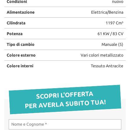
Condizioni
nuovo
questi
OFFICINA
strumenti
Alimentazione
Elettrica/Benzina
di
Cilindrata
1197 Cm³
tracciamento
RICAMBI
si
Potenza
61 KW / 83 CV
rimanda
alla
CHI SIAMO
Tipo di cambio
Manuale (5)
cookie
policy.
Colore esterno
Vari colori metallizzato
LA VOCE DEI CLIENTI
Puoi
rivedere
Colore interni
Tessuto Antracite
e
ACQUISTIAMO LA TUA
modificare
AUTO
le
tue
SCOPRI L'OFFERTA
scelte
HOME
in
PER AVERLA SUBITO TUA!
qualsiasi
momento.
OFFERTE OPEL