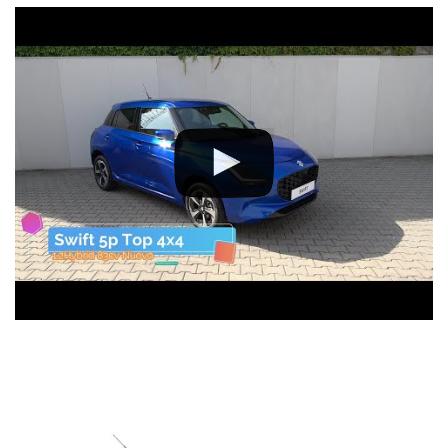
Versioni acquistabili con questa promozione:
Suzuki Swift Hybrid 1.2 Waku
Suzuki Swift Hybrid 1.2 Top
Suzuki Swift Hybrid 1.2 Top 4WD AllGrip
Suzuki Swift Hybrid 1.2 Top Automatico
Lambrocar, Opel Citroen e Suzuki è a Cologno Monzese dal 1963,
oggi in via Perugino, 63: raggiungici comodamente con la
Tangenziale Est o con la Tangenziale Nord di Milano oppure con la
Metropolitana 2 Verde: contattaci senz’impegno per una offerta
personalizzata, anche con il ritiro del tuo veicolo usato:
Telefono 0227304318;
Whatsapp: 0227304318;
E-Mail: info@lambrocar.it.
Scarica la nostra APP su APPLE STORE o GOOGLE PLAY.Ti
aspettiamo!