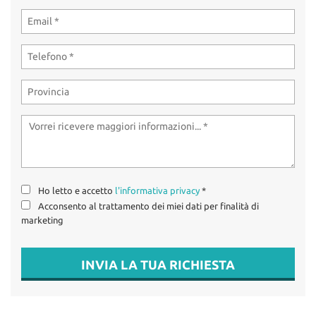
tta
OFFERTE SUZUKI
ti
USATO / KM0 /
AZIENDALI
mpre
Cookie necessari
litato
OFFICINA
Cookie delle preferenze
Cookie per il miglioramento dell'esperienza utente
CONTATTI
Cookie analitici
Ho letto e accetto
l'informativa privacy
*
Cookie di marketing
Acconsento al trattamento dei miei dati per finalità di
marketing
Leggi
INVIA LA TUA RICHIESTA
la
cookie
policy