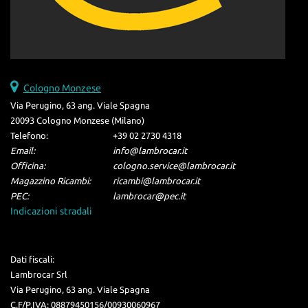
Cologno Monzese
Via Perugino, 63 ang. Viale Spagna
20093 Cologno Monzese (Milano)
Telefono:
+39 02 2730 4318
Email:
info@lambrocar.it
Officina:
cologno.service@lambrocar.it
Magazzino Ricambi:
ricambi@lambrocar.it
PEC:
lambrocar@pec.it
Indicazioni stradali
Dati fiscali:
Lambrocar Srl
Via Perugino, 63 ang. Viale Spagna
C.F/P.IVA:
08879450156/00930060967