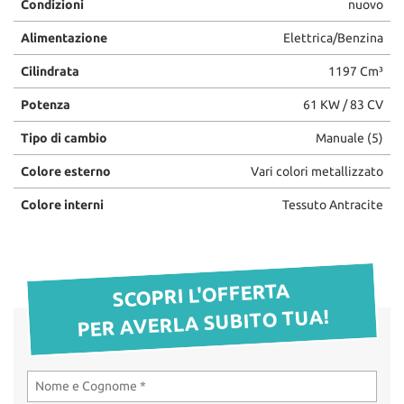
Condizioni
nuovo
questi
OFFICINA
strumenti
Alimentazione
Elettrica/Benzina
di
Cilindrata
1197 Cm³
tracciamento
RICAMBI
si
Potenza
61 KW / 83 CV
rimanda
alla
CHI SIAMO
Tipo di cambio
Manuale (5)
cookie
policy.
Colore esterno
Vari colori metallizzato
LA VOCE DEI CLIENTI
Puoi
rivedere
Colore interni
Tessuto Antracite
e
ACQUISTIAMO LA TUA
modificare
AUTO
le
tue
SCOPRI L'OFFERTA
scelte
HOME
in
PER AVERLA SUBITO TUA!
qualsiasi
momento.
OFFERTE OPEL