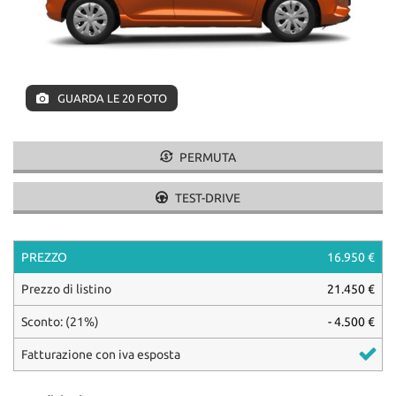
VEICOLI COMMERCIALI E
tracciamento
AUTOCARRI N1
che
adottiamo
FINANZIAMENTI
per
offrire
le
GUARDA LE 20 FOTO
CITROËN
funzionalità
e
svolgere
PERMUTA
SUZUKI
le
attività
TEST-DRIVE
di
GAMMA SUZUKI
seguito
descritte.
SWIFT
Per
PREZZO
16.950 €
ottenere
VITARA
Prezzo di listino
21.450 €
maggiori
informazioni
S-CROSS
Sconto: (21%)
- 4.500 €
sull'utilità
e
Fatturazione con iva esposta
sul
NOLEGGIO
funzionamento
di