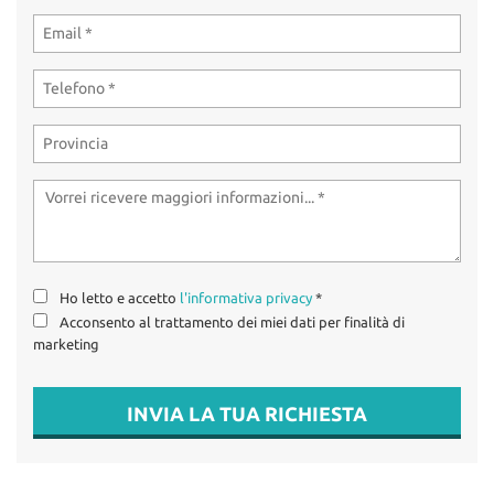
tta
OFFERTE SUZUKI
ti
USATO / KM0 /
AZIENDALI
mpre
Cookie necessari
litato
OFFICINA
Cookie delle preferenze
Cookie per il miglioramento dell'esperienza utente
CONTATTI
Cookie analitici
Ho letto e accetto
l'informativa privacy
*
Cookie di marketing
Acconsento al trattamento dei miei dati per finalità di
marketing
Leggi
INVIA LA TUA RICHIESTA
la
cookie
policy