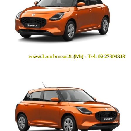
Telefono 0227304318;
Whatsapp: 0227304318;
E-Mail: info@lambrocar.it.
Scarica la nostra APP su APP STORE o GOOGLE PLAY.
Ti aspettiamo!