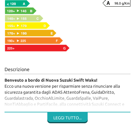
98.0 g/Km
Descrizione
Benveuto a bordo di Nuova Suzuki Swift Waku!
Ecco una nuova versione per risparmiare senza rinunciare alla
sicurezza garantita dagli ADAS AttentoFrena, GuidaDritto,
Guardalastrada, OcchioAlLimite, GuardaSpalle, VaiPure,
NonTiAbbaglio e PartiFacile, alla connettività Suzuki Connect e
multimedialità grazie al touch 9" con Apple CarPlay e Android
Auto ed al confort di bordo, oltre ad uno dei motori più efficienti
LEGGI TUTTO...
al mondo: sono sufficienti solo 4,4 litri di benzina per percorrere
100 km per 98 grammi di CO2 emessa al km (ciclo WLTP).