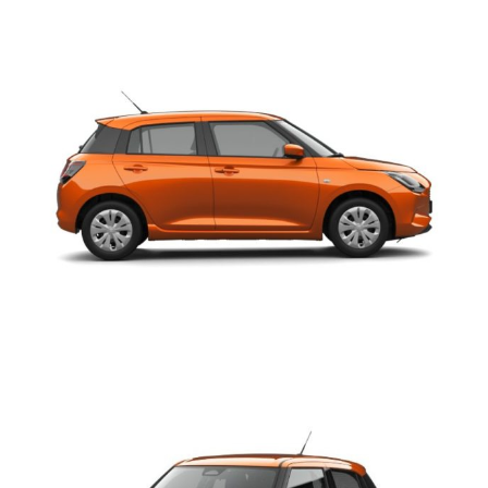
Scegli Swift Hybrid 1.2 2WD: non paga il Ticket Area C a
Milano
ed in Lombardia per due anni pagherai il bollo scontato al
50%!
Offerta valida ad Agosto 2026 con permuta o rottamazione di un
veicolo usato. IPT e spese di approntamento escluse.
Disponibilità di diverse configurazioni 2WD, 2WD con cambio
automatico e 4WD in vari colori ed in pronta consegna.
Contattaci per un preventivo personalizzato!
Versioni acquistabili con questa promozione:
Suzuki Swift Hybrid 1.2 Waku
Suzuki Swift Hybrid 1.2 Top
Suzuki Swift Hybrid 1.2 Top 4WD AllGrip
Suzuki Swift Hybrid 1.2 Top Automatico
Lambrocar è a Cologno Monzese dal 1963, oggi in via Perugino, 63:
raggiungici comodamente con la Tangenziale Est o con la
Tangenziale Nord di Milano oppure con la Metropolitana 2 Verde:
contattaci senz’impegno per una offerta personalizzata, anche
con il ritiro del tuo veicolo usato: