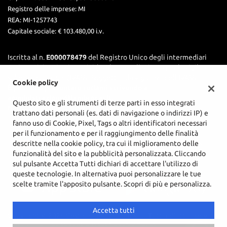
Registro delle imprese:
MI
REA:
MI-1257743
Capitale sociale: €
103.480,00 i.v.
Iscritta al n.
E000078479
del Registro Unico degli intermediari
Assicurativi e Riassicurativi (RUI) presso l’Istituto per la vigilanza
sulle assicurazioni (IVASS) Soggetta alla vigilanza dell'IVASS
Cookie policy
È possibile presentare reclami scrivendo a
amministrazione@lambrocar.it.
Questo sito e gli strumenti di terze parti in esso integrati
Nel sito internet
IVASS
è possibile consultare gli estremi
trattano dati personali (es. dati di navigazione o indirizzi IP) e
dell'iscrizione al RUI.
fanno uso di Cookie, Pixel, Tags o altri identificatori necessari
per il funzionamento e per il raggiungimento delle finalità
descritte nella cookie policy, tra cui il miglioramento delle
funzionalità del sito e la pubblicità personalizzata. Cliccando
sul pulsante Accetta Tutti dichiari di accettare l'utilizzo di
queste tecnologie. In alternativa puoi personalizzare le tue
scelte tramite l'apposito pulsante. Scopri di più e personalizza.
Accetta tutti
Copyright © 2026 GestionaleAuto.com S.r.l., Tutti i diritti riservati -
Leggi l'informativa sulla privacy
-
Cookie Policy