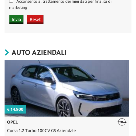
Acconsento al trattamento dei miei dati per finalità di
marketing
AUTO AZIENDALI
€ 14.900
€
OPEL
Corsa 1.2 Turbo 100CV GS Aziendale
C