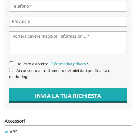
tta
OFFERTE SUZUKI
ti
USATO / KM0 /
AZIENDALI
mpre
Cookie necessari
litato
OFFICINA
Cookie delle preferenze
Cookie per il miglioramento dell'esperienza utente
CONTATTI
Ho letto e accetto
l'informativa privacy
*
Acconsento al trattamento dei miei dati per finalità di
Cookie analitici
marketing
Cookie di marketing
INVIA LA TUA RICHIESTA
Leggi
la
Accessori
cookie
policy
ABS