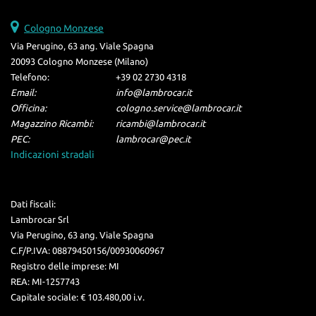
Cologno Monzese
Via Perugino, 63 ang. Viale Spagna
20093 Cologno Monzese (Milano)
Telefono:
+39 02 2730 4318
Email:
info@lambrocar.it
Officina:
cologno.service@lambrocar.it
Magazzino Ricambi:
ricambi@lambrocar.it
PEC:
lambrocar@pec.it
Indicazioni stradali
Dati fiscali:
Lambrocar Srl
Via Perugino, 63 ang. Viale Spagna
C.F/P.IVA:
08879450156/00930060967
Registro delle imprese:
MI
REA:
MI-1257743
Capitale sociale: €
103.480,00 i.v.