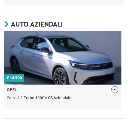
AUTO AZIENDALI
€ 14.900
€
OPEL
Corsa 1.2 Turbo 100CV GS Aziendale
C