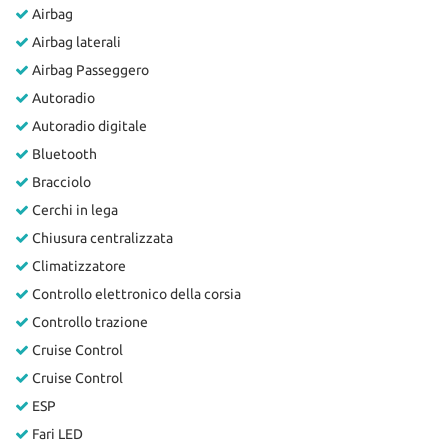
Airbag
Salva
le
Airbag laterali
impostazioni
Airbag Passeggero
Autoradio
Autoradio digitale
Bluetooth
Bracciolo
Cerchi in lega
Chiusura centralizzata
Climatizzatore
Controllo elettronico della corsia
Controllo trazione
Cruise Control
Cruise Control
ESP
Fari LED