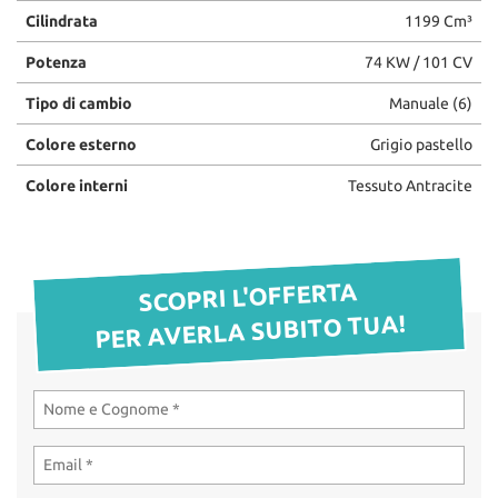
Cilindrata
1199 Cm³
questi
OFFICINA
strumenti
Potenza
74 KW / 101 CV
di
tracciamento
RICAMBI
Tipo di cambio
Manuale (6)
si
rimanda
Colore esterno
Grigio pastello
alla
CHI SIAMO
cookie
Colore interni
Tessuto Antracite
policy.
LA VOCE DEI CLIENTI
Puoi
rivedere
e
SCOPRI L'OFFERTA
ACQUISTIAMO LA TUA
modificare
AUTO
le
PER AVERLA SUBITO TUA!
tue
scelte
HOME
in
qualsiasi
momento.
OFFERTE OPEL