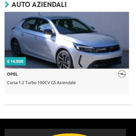
AUTO AZIENDALI
€ 14.900
€
OPEL
Corsa 1.2 Turbo 100CV GS Aziendale
C