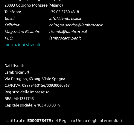
20093 Cologno Monzese (Milano)
Telefono:
+39 02 2730 4318
Email:
info@lambrocar.it
Officina:
cologno.service@lambrocar.it
Magazzino Ricambi:
ricambi@lambrocar.it
PEC:
lambrocar@pec.it
Indicazioni stradali
Dati fiscali:
Lambrocar Srl
Via Perugino, 63 ang. Viale Spagna
C.F/P.IVA:
08879450156/00930060967
Registro delle imprese:
MI
REA:
MI-1257743
Capitale sociale: €
103.480,00 i.v.
Iscritta al n.
E000078479
del Registro Unico degli intermediari
Assicurativi e Riassicurativi (RUI) presso l’Istituto per la vigilanza
sulle assicurazioni (IVASS) Soggetta alla vigilanza dell'IVASS