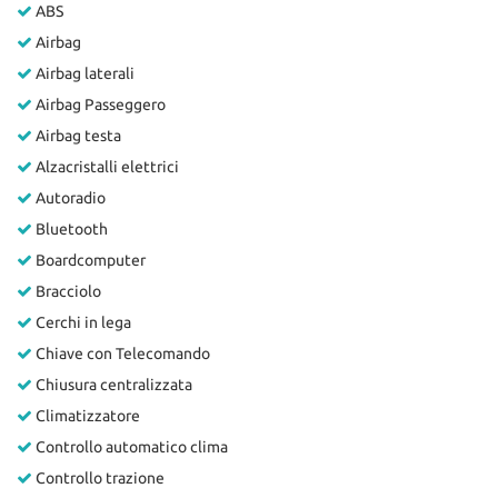
ABS
Salva
le
Airbag
impostazioni
Airbag laterali
Airbag Passeggero
Airbag testa
Alzacristalli elettrici
Autoradio
Bluetooth
Boardcomputer
Bracciolo
Cerchi in lega
Chiave con Telecomando
Chiusura centralizzata
Climatizzatore
Controllo automatico clima
Controllo trazione