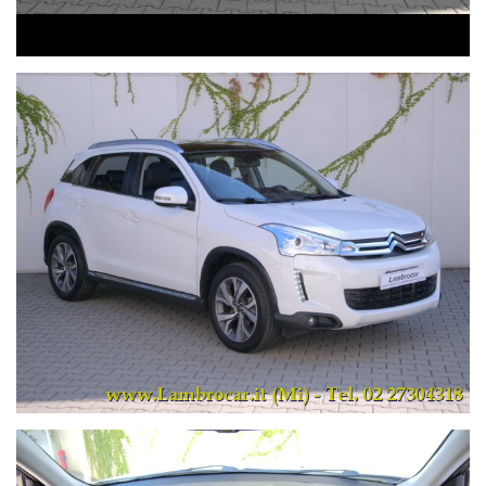
Est di Milano, uscita Cologno M. Ovest). A disposizione della
Clientela anche l'officina ufficiale Opel, Citroen e Multimarca ed il
Magazzino Ricambi.
La presente inserzione non ha vincolo contrattuale: i nostri
consulenti sono a disposizione per verificare il reale
equipaggiamento del veicolo.
Scarica la nostra APP su APP STORE o GOOGLE PLAY