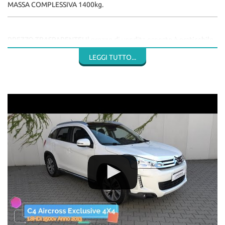
MASSA COMPLESSIVA 1400kg.
PREZZO TRASPARENTE! Il prezzo di vendita esposto è praticabile
a chiunque e senza vincoli ed è escluso unicamente il costo del
LEGGI TUTTO...
passaggio di proprietà.
Tutte le nostre occasioni sono garantite ed offriamo la possibilità
di finanziare l’acquisto con proposte personalizzate, inoltre
valutiamo - salvo visione - la Vostra auto da permutare.
SIAMO A DISPOSIZIONE! Contattaci telefonicamente, via
WhatsApp (anche in videochiamata) o via e-mail, oppure vieni a
trovarci nei nostri orari di apertura. Risponderemo ad ognuna delle
tue domande.
Contattaci al n. telefonico 0227304318 oppure inviaci un
messaggio per fissare un appuntamento in sede: siamo aperti dal
Lunedì al Venerdì dalle 9 alle 12:30 e dalle 14 alle 19; il sabato
dalle 9 alle 12:30 e dalle 15 alle 19.
Lambrocar, dal 1963 a Cologno Monzese. Ti aspettiamo nel nostro
showroom di via Perugino 63 (a poca distanza della Tangenziale