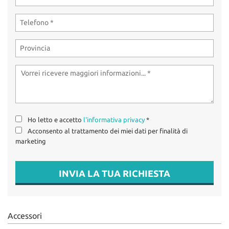
tta
OFFERTE SUZUKI
ti
USATO / KM0 /
AZIENDALI
mpre
Cookie necessari
litato
OFFICINA
Cookie delle preferenze
Cookie per il miglioramento dell'esperienza utente
CONTATTI
Ho letto e accetto
l'informativa privacy
*
Cookie analitici
Acconsento al trattamento dei miei dati per finalità di
marketing
Cookie di marketing
INVIA LA TUA RICHIESTA
Leggi
la
cookie
policy
Accessori