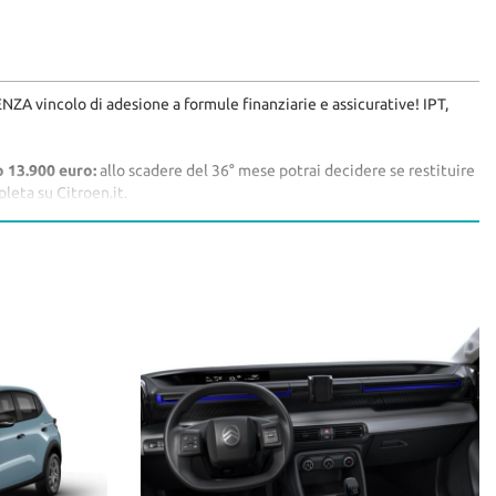
ZA vincolo di adesione a formule finanziarie e assicurative! IPT,
o 13.900 euro:
allo scadere del 36° mese potrai decidere se restituire
pleta su Citroen.it.
izzare il preventivo scegliendo un altro colore oppure inserire
er un preventivo personalizzato.
 con la Tangenziale Nord di Milano oppure con la Metropolitana 2