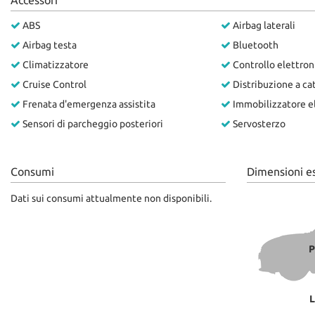
Accessori
questi
OFFICINA
ABS
Airbag laterali
strumenti
di
Airbag testa
Bluetooth
tracciamento
RICAMBI
Climatizzatore
Controllo elettroni
si
rimanda
Cruise Control
Distribuzione a ca
alla
CHI SIAMO
Frenata d'emergenza assistita
Immobilizzatore e
cookie
Sensori di parcheggio posteriori
Servosterzo
policy.
LA VOCE DEI CLIENTI
Puoi
rivedere
e
Consumi
Dimensioni e
ACQUISTIAMO LA TUA
modificare
AUTO
le
Dati sui consumi attualmente non disponibili.
tue
scelte
HOME
in
P
qualsiasi
momento.
OFFERTE OPEL
L