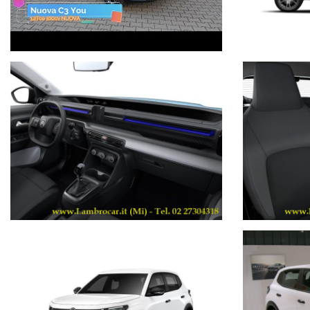
Telefono 0227304318;
Whatsapp: 0227304318;
E-Mail: info@lambrocar.it.
Scarica la nostra APP su APPLE STORE o GOOGLE PLAY.Ti aspettiamo