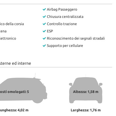
Airbag Passeggero
Chiusura centralizzata
co della corsia
Controllo trazione
tena
ESP
lettronico
Riconoscimento dei segnali stradali
Supporto per cellulare
sterne ed interne
osti omologati: 5
Altezza: 1,58 m
unghezza: 4,02 m
Larghezza: 1,76 m