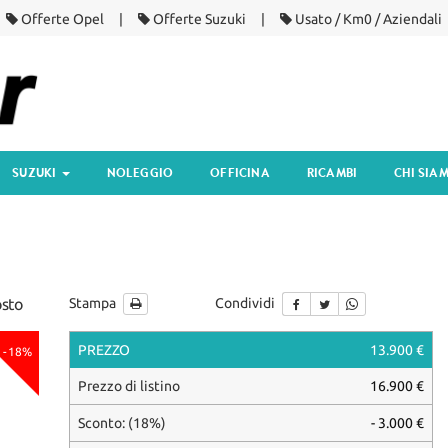
Offerte Opel
Offerte Suzuki
Usato / Km0 / Aziendali
SUZUKI
NOLEGGIO
OFFICINA
RICAMBI
CHI SIA
osto
Stampa
Condividi
PREZZO
13.900 €
-18%
Prezzo di listino
16.900 €
Sconto: (18%)
- 3.000 €