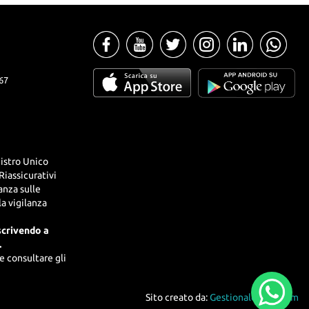
67
istro Unico
Riassicurativi
lanza sulle
la vigilanza
scrivendo a
.
e consultare gli
Sito creato da:
GestionaleAuto.com