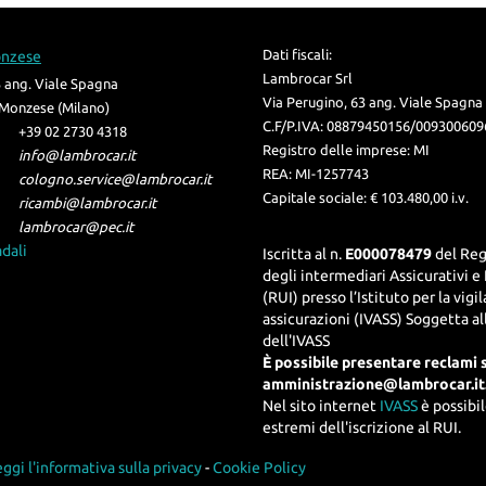
Dati fiscali:
onzese
Lambrocar Srl
3 ang. Viale Spagna
Via Perugino, 63 ang. Viale Spagna
Monzese (Milano)
C.F/P.IVA:
08879450156/009300609
+39 02 2730 4318
Registro delle imprese:
MI
info@lambrocar.it
REA:
MI-1257743
cologno.service@lambrocar.it
Capitale sociale: €
103.480,00 i.v.
ricambi@lambrocar.it
lambrocar@pec.it
adali
Iscritta al n.
E000078479
del Reg
degli intermediari Assicurativi e 
(RUI) presso l’Istituto per la vigi
assicurazioni (IVASS) Soggetta al
dell'IVASS
È possibile presentare reclami 
amministrazione@lambrocar.it
Nel sito internet
IVASS
è possibil
estremi dell'iscrizione al RUI.
ggi l'informativa sulla privacy
-
Cookie Policy