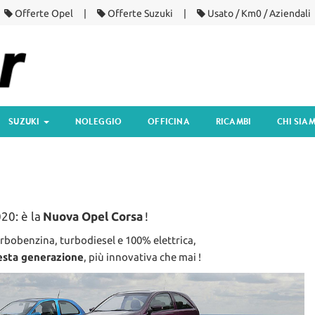
Offerte Opel
Offerte Suzuki
Usato / Km0 / Aziendali
SUZUKI
NOLEGGIO
OFFICINA
RICAMBI
CHI SIA
20: è la
Nuova Opel Corsa
!
rbobenzina, turbodiesel e 100% elettrica,
esta generazione
, più innovativa che mai !