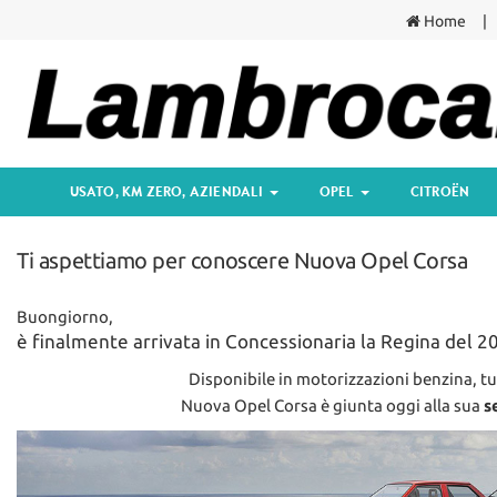
Home
USATO, KM ZERO,
Le
AZIENDALI
tue
preferenze
di
DISPONIBILITÀ COMPLETA
consenso
PROMOZIONI AUTO NUOVE
Il
USATO, KM ZERO, AZIENDALI
OPEL
CITROËN
seguente
OFFERTE KM ZERO
pannello
ti
SELEZIONE PER
Ti aspettiamo per conoscere Nuova Opel Corsa
consente
NEOPATENTATI
di
esprimere
AUTO USATE CON CAMBIO
Buongiorno,
le
AUTOMATICO
è finalmente arrivata in Concessionaria la Regina del 20
tue
preferenze
Disponibile in motorizzazioni benzina, tu
di
OPEL
Nuova Opel Corsa è giunta oggi alla sua
s
consenso
alle
MODELLI E PROMOZIONI
tecnologie
di