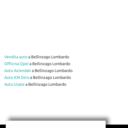
VEICOLI COMMERCIALI E
tracciamento
AUTOCARRI N1
che
adottiamo
FINANZIAMENTI
per
offrire
le
CITROËN
funzionalità
e
svolgere
SUZUKI
le
Vendita auto
a Bellinzago Lombardo
attività
Officina Opel
a Bellinzago Lombardo
di
GAMMA SUZUKI
Auto Aziendali
seguito
a Bellinzago Lombardo
descritte.
Auto KM Zero
a Bellinzago Lombardo
SWIFT
Per
Auto Usate
a Bellinzago Lombardo
ottenere
VITARA
maggiori
informazioni
S-CROSS
sull'utilità
e
sul
NOLEGGIO
funzionamento
di