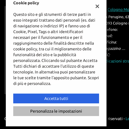
Cookie policy
questi
OFFICINA
Cologno M
strumenti
Questo sito e gli strumenti di terze parti in
di
Via Perugino, 6
esso integrati trattano dati personali (es. dati
tracciamento
RICAMBI
20093 Cologno 
di navigazione o indirizzi IP) e fanno uso di
si
Telefono:
Cookie, Pixel, Tags o altri identificatori
rimanda
Email:
necessari per il funzionamento e per il
alla
CHI SIAMO
Officina:
raggiungimento delle finalità descritte nella
cookie
Magazzino Ricambi:
cookie policy, tra cui il miglioramento delle
policy.
funzionalità del sito e la pubblicità
PEC:
LA VOCE DEI CLIENTI
Puoi
personalizzata. Cliccando sul pulsante Accetta
Indicazioni str
rivedere
Tutti dichiari di accettare l'utilizzo di queste
e
tecnologie. In alternativa puoi personalizzare
ACQUISTIAMO LA TUA
modificare
le tue scelte tramite l'apposito pulsante. Scopri
AUTO
Leggi
le
di più e personalizza.
la
tue
cookie
scelte
HOME
policy
in
Accetta tutti
qualsiasi
momento.
Personalizza le impostazioni
OFFERTE OPEL
Copyright © 2026 GestionaleAuto.com S.r.l., Tutti i diritti riservati -
Le
oni