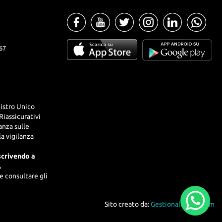
67
istro Unico
Riassicurativi
lanza sulle
la vigilanza
scrivendo a
.
e consultare gli
Sito creato da:
GestionaleAuto.com