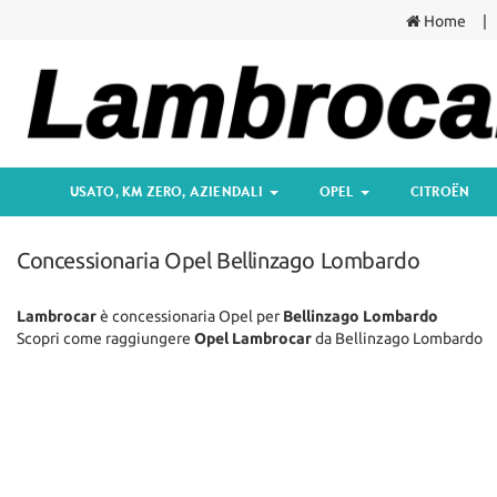
Home
USATO, KM ZERO,
Le
AZIENDALI
tue
preferenze
di
DISPONIBILITÀ COMPLETA
consenso
PROMOZIONI AUTO NUOVE
Il
USATO, KM ZERO, AZIENDALI
OPEL
CITROËN
seguente
OFFERTE KM ZERO
pannello
ti
SELEZIONE PER
Concessionaria Opel Bellinzago Lombardo
consente
NEOPATENTATI
di
esprimere
AUTO USATE CON CAMBIO
Lambrocar
è concessionaria Opel per
Bellinzago Lombardo
le
AUTOMATICO
Scopri come raggiungere
Opel Lambrocar
da Bellinzago Lombardo
tue
preferenze
di
OPEL
consenso
alle
MODELLI E PROMOZIONI
tecnologie
di