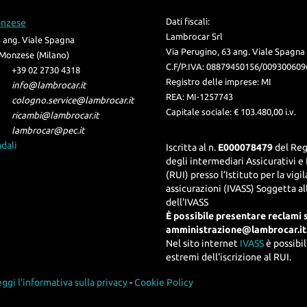
Dati fiscali:
onzese
Lambrocar Srl
3 ang. Viale Spagna
Via Perugino, 63 ang. Viale Spagna
Monzese (Milano)
C.F/P.IVA:
08879450156/009300609
+39 02 2730 4318
Registro delle imprese:
MI
info@lambrocar.it
REA:
MI-1257743
cologno.service@lambrocar.it
Capitale sociale: €
103.480,00 i.v.
ricambi@lambrocar.it
lambrocar@pec.it
adali
Iscritta al n.
E000078479
del Reg
degli intermediari Assicurativi e 
(RUI) presso l’Istituto per la vigi
assicurazioni (IVASS) Soggetta al
dell'IVASS
È possibile presentare reclami 
amministrazione@lambrocar.it
Nel sito internet
IVASS
è possibil
estremi dell'iscrizione al RUI.
ggi l'informativa sulla privacy
-
Cookie Policy